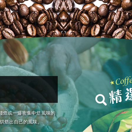
淺焙或一爆密集中焙風味的
烘焙出自己的風味。